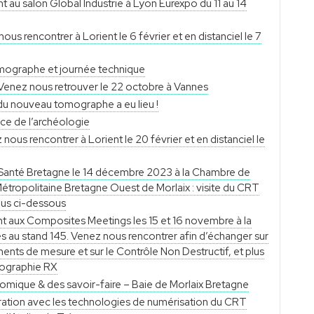
t au salon Global Industrie à Lyon Eurexpo du 11 au 14
s rencontrer à Lorient le 6 février et en distanciel le 7
mographe et journée technique
 Venez nous retrouver le 22 octobre à Vannes
on du nouveau tomographe a eu lieu !
ce de l’archéologie
us rencontrer à Lorient le 20 février et en distanciel le
 Santé Bretagne le 14 décembre 2023 à la Chambre de
tropolitaine Bretagne Ouest de Morlaix : visite du CRT
ous ci-dessous
t aux Composites Meetings les 15 et 16 novembre à la
 au stand 145. Venez nous rencontrer afin d’échanger sur
ents de mesure et sur le Contrôle Non Destructif, et plus
mographie RX
mique & des savoir-faire – Baie de Morlaix Bretagne
ration avec les technologies de numérisation du CRT