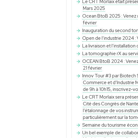
Le CRT Morlaix était présen
Mars 2025
Ocean BtoB 2025 : Venez nou
février
Inauguration du second to
Open de l’industrie 2024 :
La livraison et l’installati
La tomographie rX au servi
OCEAN BtoB 2024 : Venez no
21 février
Innov Tour #3 par Biotech
Commerce et d’Industrie Mé
de 9h à 10h15, inscrivez-v
Le CRT Morlaix sera présen
Cité des Congrès de Nantes
l’étalonnage de vos instrum
particulièrement sur la to
Semaine du tourisme écono
Un bel exemple de collabo