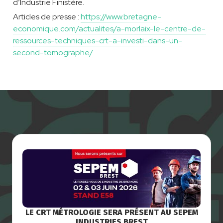
d’Industrie Finistère.
Articles de presse :
https://www.bretagne-
economique.com/actualites/a-morlaix-le-centre-de-
ressources-techniques-crt-a-investi-dans-un-
second-tomographe/
LE CRT MÉTROLOGIE SERA PRÉSENT AU SEPEM
INDUSTRIES BREST