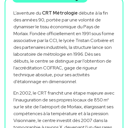
L’aventure du
C
R
T
M
étrologie
débute à la fin
des années 90, portée par une volonté de
dynamiser le tissu économique du Pays de
Morlaix. Fondée o
f
ficiellement en 1991 sous forme
associative par la CCI, le lycée
T
ristan Corbière et
des partenaires industriels, la structure lance son
laboratoi
r
e de mét
r
ologie en 1996. Dès ses
débuts, le centre se distingue par l’obtention de
l’accréditation COFR
A
C, gage de rigueur
technique absolue,
pour ses activités
d’étalonnage en dimensionnel.
En 2002, le C
R
T
franchit une étape majeure avec
l’inauguration de ses propres locaux de 850 m²
sur le site de l’aéroport de Morlaix, éla
r
gissant ses
compétences à la température et à la pression.
V
isionnaire, le centre
investit dès 2007 dans la
tomographie à rayons X, devenant l’un des rares