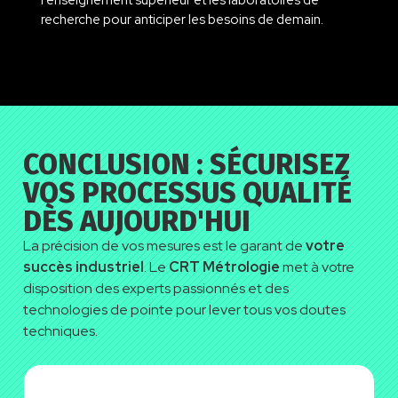
l’enseignement supérieur et les
laboratoires
de
recherche pour anticiper les besoins de demain.
CONCLUSION : SÉCURISEZ
VOS PROCESSUS QUALITÉ
DÈS AUJOURD'HUI
La précision de vos mesures est le garant de
votre
succès industriel
. Le
CRT Métrologie
met à votre
disposition des experts passionnés et des
technologies de pointe pour lever tous vos doutes
techniques.