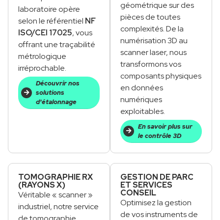
géométrique sur des
laboratoire opère
pièces de toutes
selon le référentiel
NF
complexités. De la
ISO/CEI 17025
, vous
numérisation 3D au
offrant une traçabilité
scanner laser, nous
métrologique
transformons vos
irréprochable.
composants physiques
Découvrir nos
en données
solutions
numériques
d'étalonnage
exploitables.
En savoir plus sur
le contrôle 3D
TOMOGRAPHIE RX
GESTION DE PARC
(RAYONS X)
ET SERVICES
CONSEIL
Véritable « scanner »
Optimisez la gestion
industriel, notre service
de vos instruments de
de tomographie