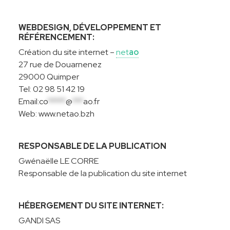
WEBDESIGN, DÉVELOPPEMENT ET
RÉFÉRENCEMENT:
Création du site internet –
net
ao
27 rue de Douarnenez
29000 Quimper
Tel: 02 98 51 42 19
Email:
co
*****
@
***
ao.fr
Web:
www.netao.bzh
RESPONSABLE DE LA PUBLICATION
Gwénaëlle LE CORRE
Responsable de la publication du site internet
HÉBERGEMENT DU SITE INTERNET:
GANDI SAS