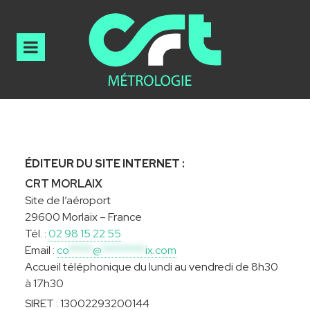
ÉDITEUR DU SITE INTERNET :
CRT MORLAIX
Site de l’aéroport
29600 Morlaix – France
Tél. :
02 98 15 22 55
Email :
co
*****
@
*********
ix.com
Accueil téléphonique du lundi au vendredi de 8h30
à 17h30
SIRET :
13002293200144