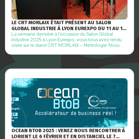
LE CRT MORLAIX ÉTAIT PRÉSENT AU SALON
GLOBAL INDUSTRIE À LYON EUREXPO DU 11 AU 14
La semaine dernière à l’occasion du Salon Global
MARS 2025
Industrie 2025 à Lyon Eurexpo, vous nous avez rendu
visite sur le stand CRT MORLAIX – Métrologie. Nous
sommes très heureux de vous avoir rencontrés à cette
occasion et nous tenions à vous remercier très
sincèrement de votre visite.
OCEAN BTOB 2025 : VENEZ NOUS RENCONTRER À
LORIENT LE 6 FÉVRIER ET EN DISTANCIEL LE 7