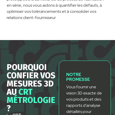
en série, nous vous aidons à quantifier les défaut
s
, à
optimiser vos tolérancements et à consolider vos
relations client-fournisseu
r
.
POURQUOI
CONFIER VOS
NOTRE
PROMESSE
MESURES 3D
V
ous fournir une
AU
CRT
vision 3D exacte de
MÉTROLOGIE
vos p
r
oduits et des
rapports d’analyse
?
détaillés pour