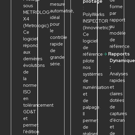
de
pilotage
mesure
sous
forme
:
automatisé,
METROLOG
par
Poly
W
orks
idéal
X4
rapport
INSPEC
T
OR
pour
(Metrologic).
au
(Innovmetric).
le
Ce
modèle
Ce
contrôle
logiciel
de
logiciel
rapide
répond
référence.
de
de
aux
Rapports
référence
grande
dernières
Dynamique
pilote
série.
évolutions
:
nos
de
Analyses
systèmes
la
rapides
de
norme
et
numérisation
ISO
claires
et
en
dotées
de
tolérancement
de
palpage.
GD&T
captures
Il
et
d’écran
permet
permet
et
de
l’édition
de
réaliser