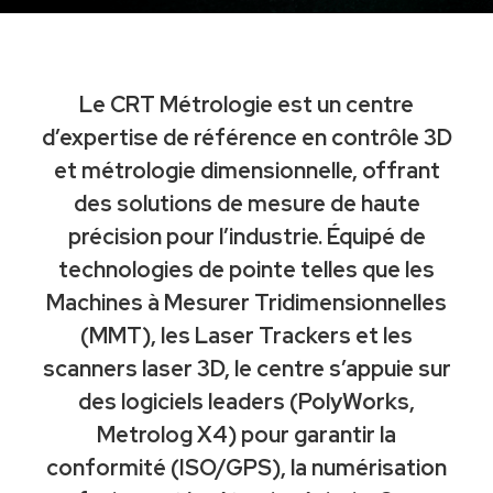
Le CRT Métrologie es
t
un centre
d’expertise de référence en contrôle 3D
et mét
r
ologie dimensionnelle, o
f
frant
des solutions de mesure de haute
précision pour l’industrie. Équipé de
technologies de pointe telles que les
Machines à Mesu
r
er
T
ridimensionnelles
(MMT), les Laser
T
rackers et les
scanners laser
3D, le centre s’appuie sur
des logiciels leaders (Poly
W
orks,
Met
r
olog X4) pour garantir la
conformité (ISO/
G
PS), la numérisation