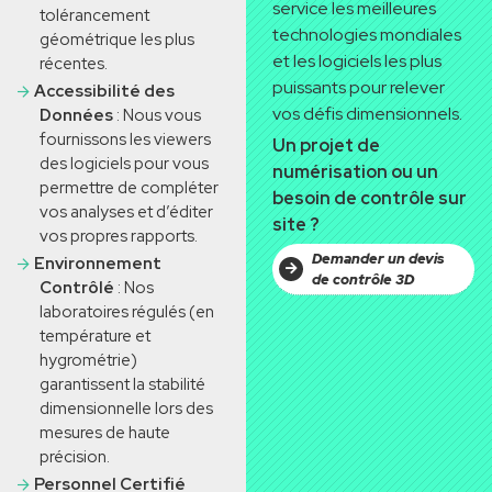
service les meilleures
tolérancement
technologies mondiales
géométrique les plus
et les
logiciels les plus
récentes.
puissants pour relever
Accessibilité des
vos défis dimensionnels.
Données
: Nous
vous
fournissons les vie
w
ers
Un p
r
ojet de
des logiciels pour vous
numérisation ou un
permettre de compléter
be
s
oin de contrôle sur
vos analyses et d’éditer
site ?
vos propres rapports.
Demander un devis
Envi
r
onnement
de contrôle 3D
Contrôlé
: Nos
laboratoires régulés
(en
température et
hygrométrie)
garantissent la stabilité
dimensionnelle lors des
mesures de haute
précision.
Personnel Certifié