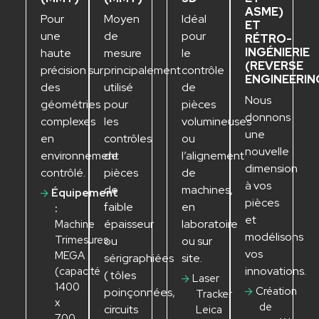
ASME)
Pour
Moyen
Idéal
ET
une
de
pour
RÉTRO-
INGÉNIERIE
haute
mesure
le
(REVER
S
E
précision sur
principalement
contrôle
ENGINEERIN
des
utilisé
de
Nous
géométries
pour
pièces
donnons
complexes
les
volumineuses
une
en
contrôles
ou
nouvelle
environnement
de
l’alignement
dimension
contrôlé.
pièces
de
à vos
de
machines,
Équipement
pièces
faible
en
:
et
épaisseur
laboratoire
Machine
modélisons
T
rimesures
ou
ou sur
vos
MEGA
sérigraphiées
site.
innovations.
(capacité
( tôles
Laser
1400
Création
poinçonnées,
T
racker
x
de
circuits
Leica
700