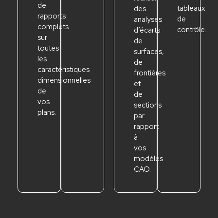
de
tableaux
des
rapports
de
analyses
complets
contrôle.
d’écarts
sur
de
toutes
surfaces,
les
de
caractéristiques
frontières
dimensionnelles
et
de
de
vos
sections
plans.
par
rapport
à
vos
modèles
CAO.