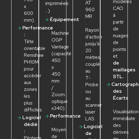
modèles
A
T
imprimées
x
CAO
960
…)
600
à
MR
Équipement
mm).
partir
:
:
Performance
de
Rayon
Machine
:
nuages
d’action
OGP
Tête
de
jusqu’à
Vantage
orientable
points
20
(capacité
Renishaw
et
mètres,
450
PH10M
de
couplé
x
pour
maillages
au
450
accéder
STL.
T
-
mm
aux
Cartograph
Probe
/
zones
des
ou
Zoom
les
Écarts
au
optique
plus
:
scanner
x340).
di
f
ficiles.
V
isualisation
laser
Performance
Logiciel
immédiate
LAS.
:
dédié
des
Logiciel
Moyen
:
dérives
de
de
Pilotage