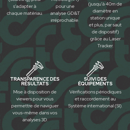
(jusqu'à 40m de
s'adapter à
pour une
diamètre en
chaque matériau.
analyse GD&T
station unique
irréprochable.
et plus, par saut
de dispositif)
grâce au Laser
T
racke
r
.
TRANSPARENCE DES
SUIVI DES
RÉSULTATS
ÉQUIPEMENTS
Mise à disposition de
Vérifications périodiques
viewers pour vous
et raccordement au
permettre de naviguer
Système international (SI).
vous-même dans vos
analyses 3D.