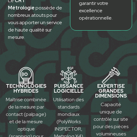
Le
CRT
garantir vot
r
e
Métrologie
possède de
excellence
nombreux atouts pour
opérationnelle.
vous
apporter un service
de haute qualité sur
mesure.
TECHNOLOGIES
PUISSANCE
EXPERTISE
HYBRIDES
LOGICIELLE
GRANDES
DIMENSIONS
Maîtrise combinée
Utili
s
ation des
Capacité
de la mesure par
standards
unique de
contact (palpage)
mondiaux
contrôle sur site
et de la mesure
(Poly
W
orks
pour des
pièces
optique
INSPEC
T
OR,
volumineuses
(scanning) pour
Met
r
olog X4)