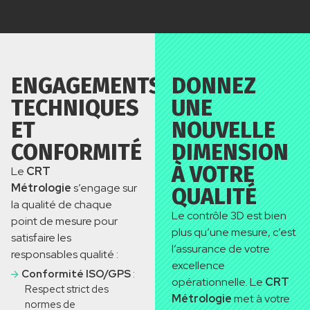
ENGAGEMENTS
DONNEZ
TECHNIQUES
UNE
ET
NOUVELLE
CONFORMITÉ
DIMENSION
À VOTRE
Le
CRT
Métrologie
s’engage sur
QUALITÉ
la qualité de chaque
Le contrôle 3D es
t
bien
point de mesure pour
plus qu’une mesure, c’e
s
t
satisfair
e
les
l’assurance de votre
responsables qualité :
excellence
Conformité ISO/GPS
:
opérationnelle. Le
CRT
Respect strict des
Métrologie
met à votre
normes de