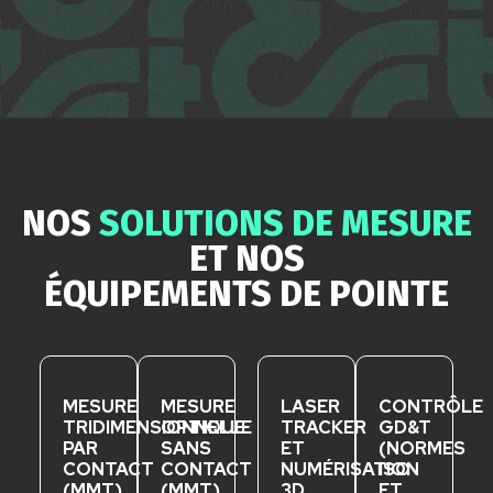
NOS
SOLUTIONS DE MESURE
ET NOS
ÉQUIPEMENTS DE POINTE
MESURE
MESURE
LASER
CONTRÔLE
T
RIDIMENSIONNELLE
OPTIQUE
T
RACKER
GD&T
PAR
SANS
ET
(NORMES
CONTACT
CONTACT
NUMÉRISATION
ISO
(MMT)
(MMT)
3D
ET