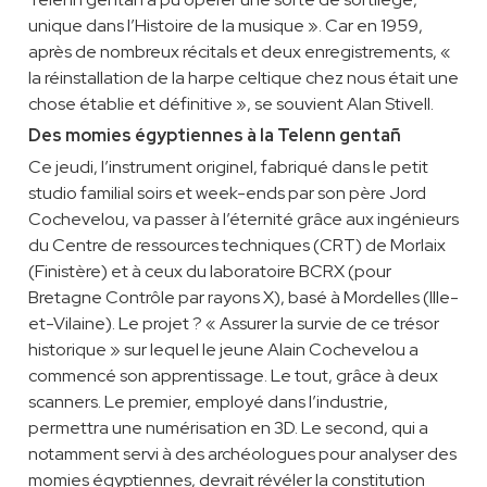
unique dans l’Histoire de la musique ». Car en 1959,
après de nombreux récitals et deux enregistrements, «
la réinstallation de la harpe celtique chez nous était une
chose établie et définitive », se souvient Alan Stivell.
Des momies égyptiennes à la Telenn gentañ
Ce jeudi, l’instrument originel, fabriqué dans le petit
studio familial soirs et week-ends par son père Jord
Cochevelou, va passer à l’éternité grâce aux ingénieurs
du Centre de ressources techniques (CRT) de Morlaix
(Finistère) et à ceux du laboratoire BCRX (pour
Bretagne Contrôle par rayons X), basé à Mordelles (Ille-
et-Vilaine). Le projet ? « Assurer la survie de ce trésor
historique » sur lequel le jeune Alain Cochevelou a
commencé son apprentissage. Le tout, grâce à deux
scanners. Le premier, employé dans l’industrie,
permettra une numérisation en 3D. Le second, qui a
notamment servi à des archéologues pour analyser des
momies égyptiennes, devrait révéler la constitution