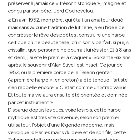
préserver à jamais ce « trésor historique », imaginé et
conçu par son père, Jord Cochevelou.
« En avril 1952, mon père, qui était un amateur doué
mais sans aucune tradition de lutherie, a eu l’idée de
concrétiser le rêve des poètes : construire une harpe
celtique d’une beauté telle, d’un son si parfait, si pur, si
cristallin, que personne ne pourrait lui résister. Et à 8 ans
et demi, j’ai été le premier à craquer ». Soixante-six ans
après, le souvenir d’Alan Stivell est intact. Ce jour de
1953, où la première corde de la Telenn gentañ
(« première harpe », en breton) a été tendue, l’artiste
s’en rappelle encore. « C’était comme un Stradivarius.
Et toute ma vie aura ensuite été orientée et dominée
par cet instrument ».
Disparue depuis les ducs, voire les rois, cette harpe
mythique est très vite devenue, selon son premier
utilisateur, l’objet d’une légende moderne, mais
véridique. « Par les mains du père et de son fils, cette
Telenn gentañ a pu opérer une sorte de sortilège,